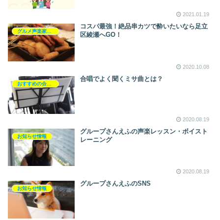
2021.01.19
コスパ最強！絶品串カツで酔いたいなら足立
グルメ声楽家のおすすめ飲食店
区綾瀬へGO！
2020.10.08
合唱でよく聞くミサ曲とは？
おすすめの合唱曲
2020.08.19
グループさんえふの声楽レッスン・ボイスト
お知らせ情報
レーニング
2020.08.19
グループさんえふのSNS
お知らせ情報